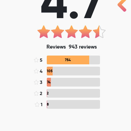
4.7
Reviews
943
reviews
5
754
4
105
3
74
2
2
1
8