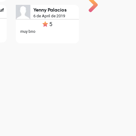
uf
Yenny Palacios
6 de April de 2019
5
muy bno