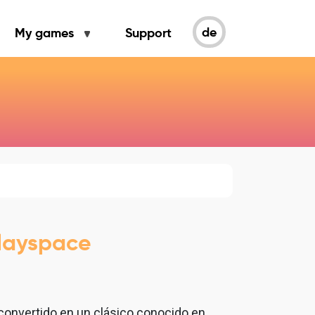
de
My games
Support
Playspace
convertido en un clásico conocido en