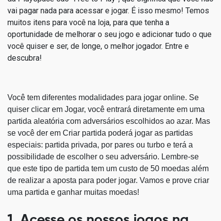
vai pagar nada para acessar e jogar. É isso mesmo! Temos
muitos itens para você na loja, para que tenha a
oportunidade de melhorar o seu jogo e adicionar tudo o que
você quiser e ser, de longe, o melhor jogador. Entre e
descubra!
Você tem diferentes modalidades para jogar online. Se
quiser clicar em Jogar, você entrará diretamente em uma
partida aleatória com adversários escolhidos ao azar. Mas
se você der em Criar partida poderá jogar as partidas
especiais: partida privada, por pares ou turbo e terá a
possibilidade de escolher o seu adversário. Lembre-se
que este tipo de partida tem um custo de 50 moedas além
de realizar a aposta para poder jogar. Vamos e prove criar
uma partida e ganhar muitas moedas!
1. Acesse os nossos jogos na