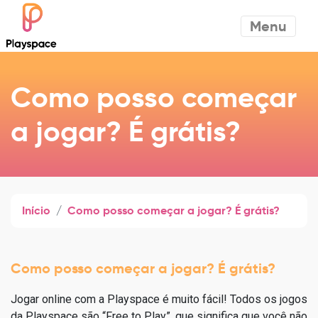
Menu
Como posso começar
a jogar? É grátis?
Início
Como posso começar a jogar? É grátis?
Como posso começar a jogar? É grátis?
Jogar online com a Playspace é muito fácil! Todos os jogos
da Playspace são “Free to Play”, que significa que você não