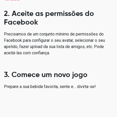
2. Aceite as permissões do
Facebook
Precisamos de um conjunto mínimo de permissões do
Facebook para configurar o seu avatar, selecionar o seu
apelido, fazer upload da sua lista de amigos, etc. Pode
aceitá-las com confiança.
3. Comece um novo jogo
Prepare a sua bebida favorita, sente e… divirta-se!