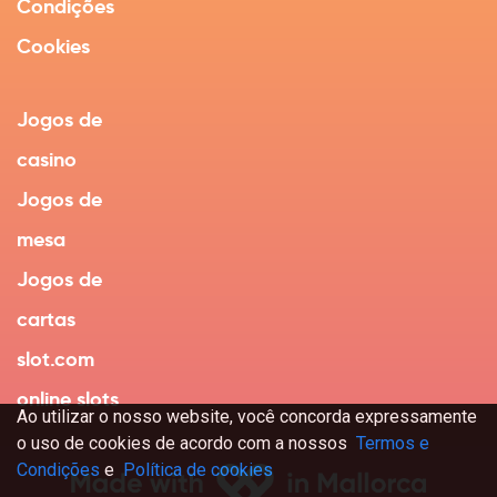
Condições
Cookies
Jogos de
casino
Jogos de
mesa
Jogos de
cartas
slot.com
online slots
Ao utilizar o nosso website, você concorda expressamente
o uso de cookies de acordo com a nossos
Termos e
Condições
e
Política de cookies