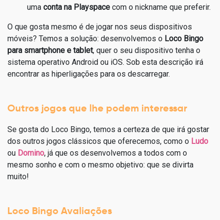
uma
conta na Playspace
com o nickname que preferir.
O que gosta mesmo é de jogar nos seus dispositivos
móveis? Temos a solução: desenvolvemos o
Loco Bingo
para smartphone e tablet
, quer o seu dispositivo tenha o
sistema operativo Android ou iOS. Sob esta descrição irá
encontrar as hiperligações para os descarregar.
Outros jogos que lhe podem interessar
Se gosta do Loco Bingo, temos a certeza de que irá gostar
dos outros jogos clássicos que oferecemos, como o
Ludo
ou
Domino
, já que os desenvolvemos a todos com o
mesmo sonho e com o mesmo objetivo: que se divirta
muito!
Loco Bingo Avaliações