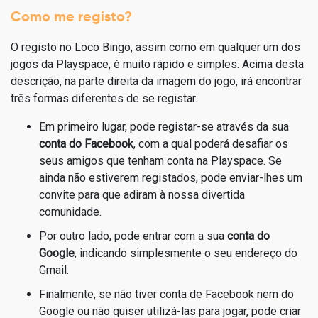
Como me registo?
O registo no Loco Bingo, assim como em qualquer um dos
jogos da Playspace, é muito rápido e simples. Acima desta
descrição, na parte direita da imagem do jogo, irá encontrar
três formas diferentes de se registar.
Em primeiro lugar, pode registar-se através da sua
conta do Facebook
, com a qual poderá desafiar os
seus amigos que tenham conta na Playspace. Se
ainda não estiverem registados, pode enviar-lhes um
convite para que adiram à nossa divertida
comunidade.
Por outro lado, pode entrar com a sua
conta do
Google
, indicando simplesmente o seu endereço do
Gmail.
Finalmente, se não tiver conta de Facebook nem do
Google ou não quiser utilizá-las para jogar, pode criar