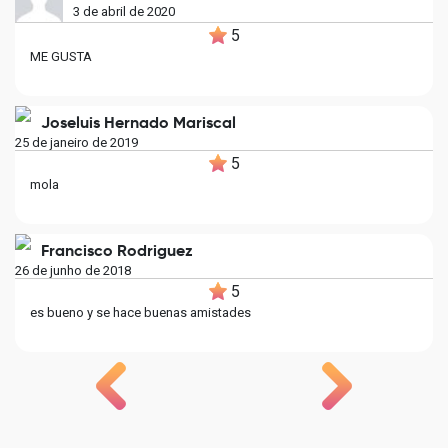
3 de abril de 2020
5
ME GUSTA
Joseluis Hernado Mariscal
25 de janeiro de 2019
5
mola
Francisco Rodriguez
26 de junho de 2018
5
es bueno y se hace buenas amistades