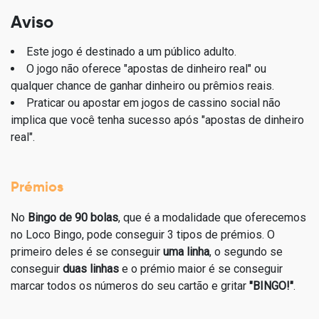
Aviso
Este jogo é destinado a um público adulto.
O jogo não oferece "apostas de dinheiro real" ou
qualquer chance de ganhar dinheiro ou prêmios reais.
Praticar ou apostar em jogos de cassino social não
implica que você tenha sucesso após "apostas de dinheiro
real".
Prémios
No
Bingo de 90 bolas
, que é a modalidade que oferecemos
no Loco Bingo, pode conseguir 3 tipos de prémios. O
primeiro deles é se conseguir
uma linha
, o segundo se
conseguir
duas linhas
e o prémio maior é se conseguir
marcar todos os números do seu cartão e gritar
"BINGO!"
.