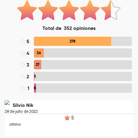
Total de
352
opiniones
5
278
4
36
3
27
2
3
1
8
Silvio Nik
28 de julio de 2022
5
ottimo