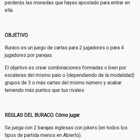
perderás las monedas que hayas apostado para entrar en
ella.
OBJETIVO
Buraco es un juego de cartas para 2 jugadores o para 4
jugadores por parejas.
El objetivo es crear combinaciones formadas o bien por
escaleras del mismo palo o (dependiendo de la modalidad)
grupos de 3 o más cartas del mismo número y acabar
teniendo más puntos que tus rivales.
REGLAS DEL BURACO. Cómo jugar
Se juega con 2 barajas inglesas con jokers (en todos los
tipos de partida menos en Abierto).