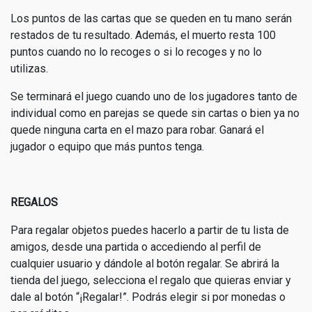
Los puntos de las cartas que se queden en tu mano serán
restados de tu resultado. Además, el muerto resta 100
puntos cuando no lo recoges o si lo recoges y no lo
utilizas.
Se terminará el juego cuando uno de los jugadores tanto de
individual como en parejas se quede sin cartas o bien ya no
quede ninguna carta en el mazo para robar. Ganará el
jugador o equipo que más puntos tenga.
REGALOS
Para regalar objetos puedes hacerlo a partir de tu lista de
amigos, desde una partida o accediendo al perfil de
cualquier usuario y dándole al botón regalar. Se abrirá la
tienda del juego, selecciona el regalo que quieras enviar y
dale al botón “¡Regalar!”. Podrás elegir si por monedas o