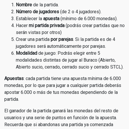
Nombre
de la partida.
Número de jugadores
(de 2 o 4 jugadores).
Establecer la
apuesta
(mínimo de 6.000 monedas).
Hacer
mi partida privada
(podrás crear partidas que no
serán vistas por otros)
Crear una partida
por parejas
. Si la partida es de 4
jugadores será automáticamente por parejas.
Modalidad
de juego: Podrás elegir entre 5
modalidades distintas de jugar al Buraco (Abierto,
Abierto sucio, cerrado, cerrado sucio y cerrado STCL).
Apuestas
: cada partida tiene una apuesta mínima de 6.000
monedas, por lo que para jugar a cualquier partida deberás
apostar 6.000 o más de tus monedas dependiendo de la
partida.
El ganador de la partida ganará las monedas del resto de
usuarios y una serie de puntos en función de la apuesta.
Recuerda que si abandonas una partida ya comenzada