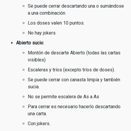
Se puede cerrar descartando una o sumándose
a una combinación.
Los doses valen 10 puntos.
No hay jokers.
Abierto sucio
:
Montón de descarte Abierto (todas las cartas
visibles)
Escaleras y tríos (excepto tríos de doses).
Se puede cerrar con canasta limpia y también
sucia.
No se permite escalera de As a As
Para cerrar es necesario hacerlo descartando
una carta.
Con jokers.