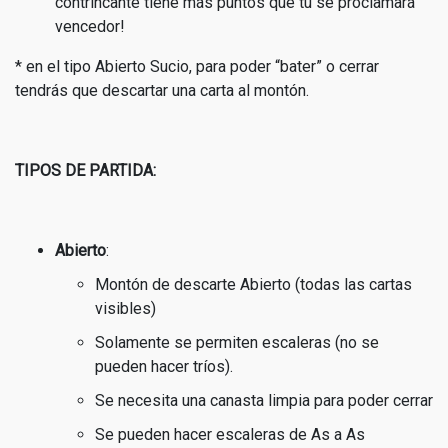
contrincante tiene más puntos que tú se proclamará
vencedor!
* en el tipo Abierto Sucio, para poder “bater” o cerrar
tendrás que descartar una carta al montón.
TIPOS DE PARTIDA:
Abierto
:
Montón de descarte Abierto (todas las cartas
visibles)
Solamente se permiten escaleras (no se
pueden hacer tríos).
Se necesita una canasta limpia para poder cerrar
Se pueden hacer escaleras de As a As