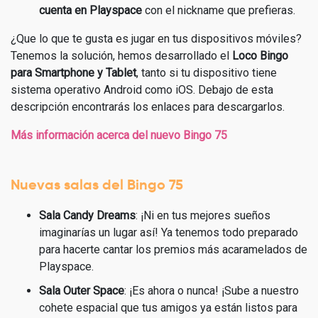
cuenta en Playspace
con el nickname que prefieras.
¿Que lo que te gusta es jugar en tus dispositivos móviles?
Tenemos la solución, hemos desarrollado el
Loco Bingo
para Smartphone y Tablet
, tanto si tu dispositivo tiene
sistema operativo Android como iOS. Debajo de esta
descripción encontrarás los enlaces para descargarlos.
Más información acerca del nuevo Bingo 75
Nuevas salas del Bingo 75
Sala Candy Dreams
: ¡Ni en tus mejores sueños
imaginarías un lugar así! Ya tenemos todo preparado
para hacerte cantar los premios más acaramelados de
Playspace.
Sala Outer Space
: ¡Es ahora o nunca! ¡Sube a nuestro
cohete espacial que tus amigos ya están listos para