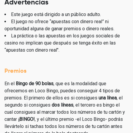
Advertencias
Este juego está dirigido a un público adulto.
El juego no ofrece “apuestas con dinero real” ni
oportunidad alguna de ganar premios o dinero reales.
La práctica o las apuestas en los juegos sociales de
casino no implican que después se tenga éxito en las
“apuestas con dinero real".
Premios
En el
Bingo de 90 bolas
, que es la modalidad que
ofrecemos en Loco Bingo, puedes conseguir 4 tipos de
premios. El primero de ellos es si consigues
una línea
, el
segundo si consigues
dos líneas
, el tercero es bingo el
cual consigues al marcar todos los números de tu cartón y
cantar
¡BINGO!
, y el último premio -el Loco Bingo- podrás
llevártelo si tachas todos los números de tu cartón antes