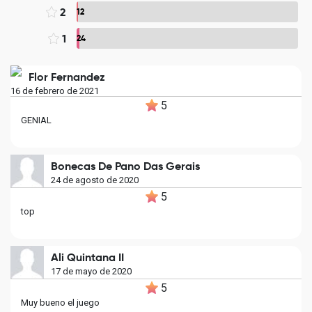
2
12
1
24
Flor Fernandez
16 de febrero de 2021
5
GENIAL
Bonecas De Pano Das Gerais
24 de agosto de 2020
5
top
Ali Quintana II
17 de mayo de 2020
5
Muy bueno el juego