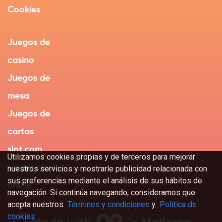
Cookies
Juegos de
casino
Juegos de
mesa
Juegos de
cartas
slot.com
Utilizamos cookies propias y de terceros para mejorar
tragaperras
nuestros servicios y mostrarle publicidad relacionada con
sus preferencias mediante el análisis de sus hábitos de
online
navegación. Si continúa navegando, consideramos que
acepta nuestros
Términos y condiciones
y
Política de
cookies