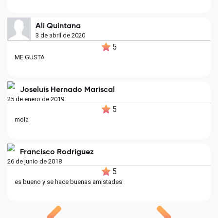
Ali Quintana
3 de abril de 2020
5
ME GUSTA
Joseluis Hernado Mariscal
25 de enero de 2019
5
mola
Francisco Rodriguez
26 de junio de 2018
5
es bueno y se hace buenas amistades