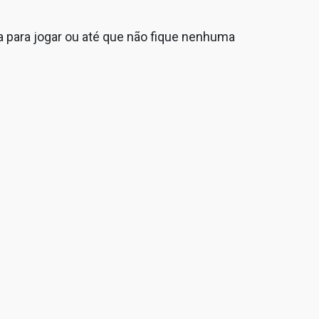
 para jogar ou até que não fique nenhuma