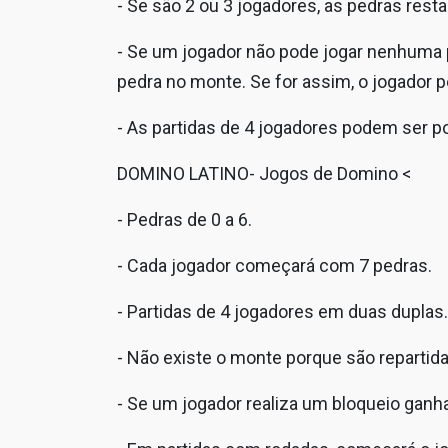
- Se são 2 ou 3 jogadores, as pedras rest
- Se um jogador não pode jogar nenhuma 
pedra no monte. Se for assim, o jogador p
- As partidas de 4 jogadores podem ser p
DOMINO LATINO- Jogos de Domino <
- Pedras de 0 a 6.
- Cada jogador começará com 7 pedras.
- Partidas de 4 jogadores em duas duplas.
- Não existe o monte porque são repartid
- Se um jogador realiza um bloqueio ganh