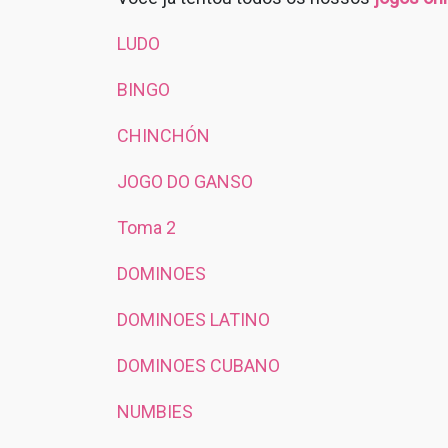
LUDO
BINGO
CHINCHÓN
JOGO DO GANSO
Toma 2
DOMINOES
DOMINOES LATINO
DOMINOES CUBANO
NUMBIES