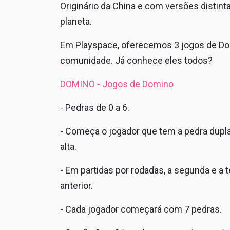
Originário da China e com versões disti
planeta.
Em Playspace, oferecemos 3 jogos de Dom
comunidade. Já conhece eles todos?
DOMINO - Jogos de Domino
- Pedras de 0 a 6.
- Começa o jogador que tem a pedra dupl
alta.
- Em partidas por rodadas, a segunda e a 
anterior.
- Cada jogador começará com 7 pedras.