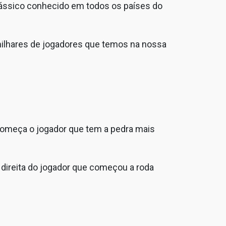
lássico conhecido em todos os países do
milhares de jogadores que temos na nossa
começa o jogador que tem a pedra mais
a direita do jogador que começou a roda