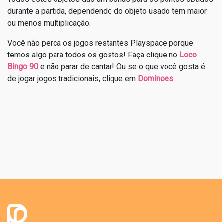
durante a partida, dependendo do objeto usado tem maior
ou menos multiplicação.
Você não perca os jogos restantes Playspace porque
temos algo para todos os gostos! Faça clique no
Loco
Bingo 90
e não parar de cantar! Ou se o que você gosta é
de jogar jogos tradicionais, clique em
Dominoes
.