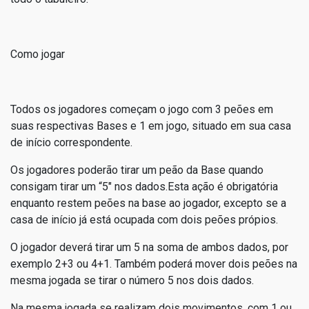
Como jogar
Todos os jogadores começam o jogo com 3 peões em
suas respectivas Bases e 1 em jogo, situado em sua casa
de início correspondente.
Os jogadores poderão tirar um peão da Base quando
consigam tirar um “5″ nos dados.Esta ação é obrigatória
enquanto restem peões na base ao jogador, excepto se a
casa de início já está ocupada com dois peões própios.
O jogador deverá tirar um 5 na soma de ambos dados, por
exemplo 2+3 ou 4+1. Também poderá mover dois peões na
mesma jogada se tirar o número 5 nos dois dados.
Na mesma jogada se realizam dois movimentos, com 1 ou