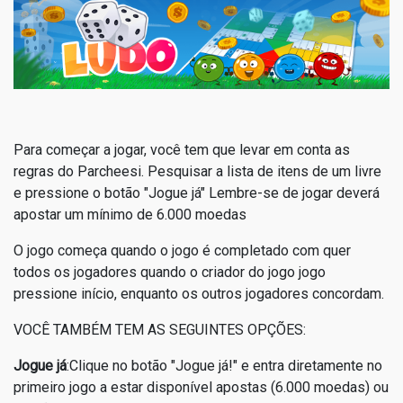
Para começar a jogar, você tem que levar em conta as
regras do Parcheesi. Pesquisar a lista de itens de um livre
e pressione o botão "Jogue já" Lembre-se de jogar deverá
apostar um mínimo de 6.000 moedas
O jogo começa quando o jogo é completado com quer
todos os jogadores quando o criador do jogo jogo
pressione início, enquanto os outros jogadores concordam.
VOCÊ TAMBÉM TEM AS SEGUINTES OPÇÕES:
Jogue já
:Clique no botão "Jogue já!" e entra diretamente no
primeiro jogo a estar disponível apostas (6.000 moedas) ou