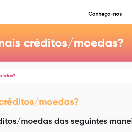
Conheça-nos
mais créditos/moedas?
moedas?
 créditos/moedas?
ditos/moedas das seguintes manei