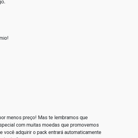
go.
mio!
 por menos preço! Mas te lembramos que
ck especial com muitas moedas que promovemos
ue você adquirir o pack entrará automaticamente