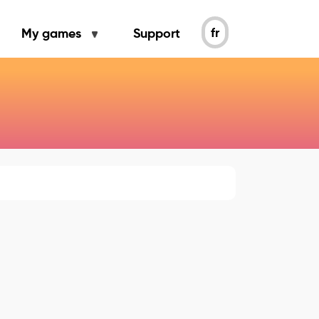
fr
My games
Support