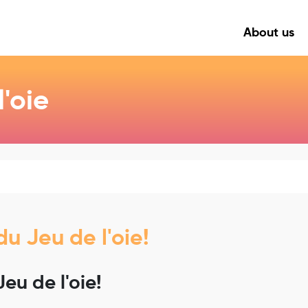
About us
'oie
u Jeu de l'oie!
eu de l'oie!