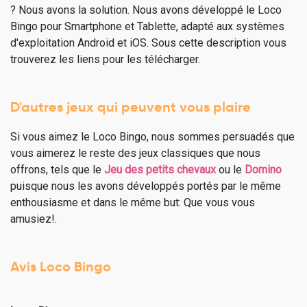
? Nous avons la solution. Nous avons développé le Loco
Bingo pour Smartphone et Tablette, adapté aux systèmes
d'exploitation Android et iOS. Sous cette description vous
trouverez les liens pour les télécharger.
D'autres jeux qui peuvent vous plaire
Si vous aimez le Loco Bingo, nous sommes persuadés que
vous aimerez le reste des jeux classiques que nous
offrons, tels que le
Jeu des petits chevaux
ou le
Domino
puisque nous les avons développés portés par le même
enthousiasme et dans le même but: Que vous vous
amusiez!.
Avis Loco Bingo