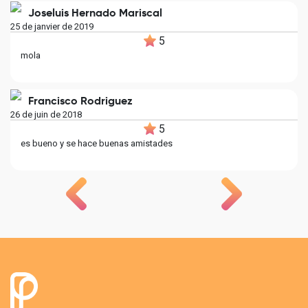
Joseluis Hernado Mariscal
25 de janvier de 2019
5
mola
Francisco Rodriguez
26 de juin de 2018
5
es bueno y se hace buenas amistades