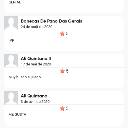
GENIAL
Bonecas De Pano Das Gerais
24 de août de 2020
5
top
Ali Quintana II
17 de mai de 2020
5
Muy bueno el juego
Ali Quintana
3 de avril de 2020
5
ME GUSTA