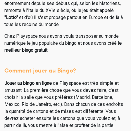
énormément depuis ses débuts qui, selon les historiens,
remonte à l'Italie du XVIe siècle, où le jeu était appelé
"Lotto"
et d'où il s'est propagé partout en Europe et de là à
tous les recoins du monde.
Chez Playspace nous avons voulu transposer au monde
numérique le jeu populaire du bingo et nous avons créé
le
meilleur bingo gratuit
.
Comment jouer au Bingo?
Jouer au bingo en ligne
de Playspace est très simple et
amusant. La première chose que vous devez faire, c'est
choisir la salle que vous préférez (Madrid, Barcelone,
Mexico, Rio de Janeiro, etc.). Dans chacun de ces endroits
la quantité de cartons et de mises est différente. Vous
devrez acheter ensuite les cartons que vous voulez et, à
partir de là, vous mettre à l'aise et profiter de la partie.